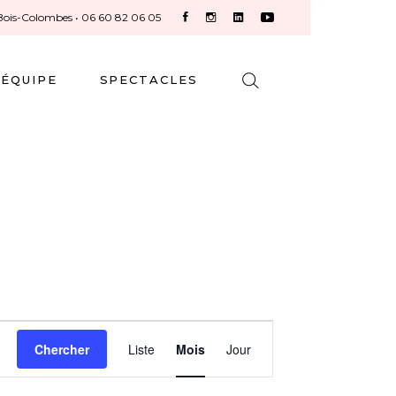
 Bois-Colombes
• 06 60 82 06 05
ÉQUIPE
SPECTACLES
N
Chercher
Liste
Mois
Jour
A
V