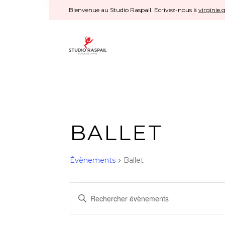
Bienvenue au Studio Raspail. Ecrivez-nous à
virginie.
BALLET
Évènements
Ballet
ÉVÈNEMENT
R
Saisir
mot-
E
clé.