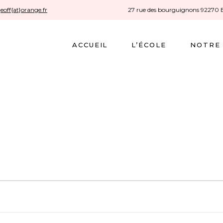
geoff{at}orange.fr
27 rue des bourguignons 92270
ACCUEIL
L’ÉCOLE
NOTRE 
S