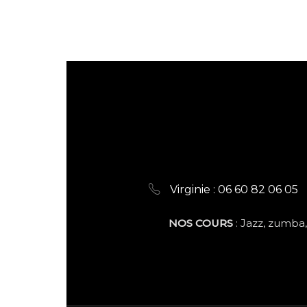
È
N
E
M
E
N
Virginie : 06 60 82 06 05
T
NOS COURS
: Jazz, zumba,
S